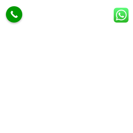
בנייה עד מפתח
שאול בנימין, קבלן רשום בפנקס הקבלנים, מתמחה
ב
בנייה עד מפתח לבתים צמודי קרקע
— בשיטה
המאפשרת התאמה מרבית לתכנון האדריכלי וברמת
גימור גבוהה במיוחד. הבנייה מתבצעת בשיטה
קונבנציונלית או בבנייה קלה מקונסטרוקציה דקת-דופן,
פנל מבודד, עץ ואקווה-פנל.
לאורך כל הדרך הבנייה מלווה ב
מנהל עבודה מוסמך
,
בעלי מקצוע מיומנים וחומרים סוג א' בעלי תו תקן.