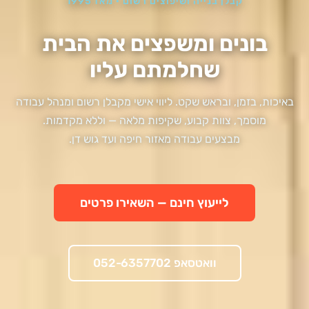
קבלן בנייה ושיפוצים רשום · מאז 1995
בונים ומשפצים את הבית
שחלמתם עליו
באיכות, בזמן, ובראש שקט. ליווי אישי מקבלן רשום ומנהל עבודה
מוסמך, צוות קבוע, שקיפות מלאה — וללא מקדמות.
מבצעים עבודה מאזור חיפה ועד גוש דן.
לייעוץ חינם — השאירו פרטים
וואטסאפ 052-6357702